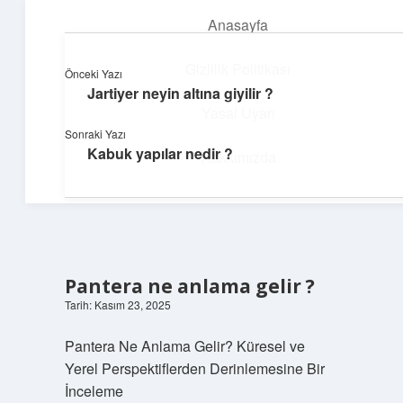
Anasayfa
menüyü
aç
Gizlilik Politikası
Önceki Yazı
Jartiyer neyin altına giyilir ?
Yumuşak Teknoloji Rehberi
Yasal Uyarı
Sonraki Yazı
Dijital dünyada huzurlu bir yolculuk!
Kabuk yapılar nedir ?
Hakkımızda
Pantera ne anlama gelir ?
Tarih: Kasım 23, 2025
Pantera Ne Anlama Gelir? Küresel ve
Yerel Perspektiflerden Derinlemesine Bir
İnceleme