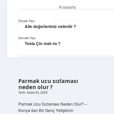
Anasayfa
menüyü
aç
Gizlilik Politikası
Önceki Yazı
Aile değerlerimiz nelerdir ?
Yumuşak Teknoloji Rehberi
Yasal Uyarı
Sonraki Yazı
Dijital dünyada huzurlu bir yolculuk!
Tesla Çin malı mı ?
Hakkımızda
Parmak ucu sızlaması
neden olur ?
Tarih: Aralık 24, 2025
Parmak Ucu Sızlaması Neden Olur? –
Konya’dan Bir Genç Yetişkinin