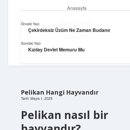
Anasayfa
menüyü
aç
Gizlilik Politikası
Önceki Yazı
Çekirdeksiz Üzüm Ne Zaman Budanır
Yumuşak Teknoloji Rehberi
Yasal Uyarı
Sonraki Yazı
Dijital dünyada huzurlu bir yolculuk!
Kızılay Devlet Memuru Mu
Hakkımızda
Pelikan Hangi Hayvandır
Tarih: Mayıs 1, 2025
Pelikan nasıl bir
hayvandır?