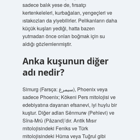
sadece balık yese de, fırsatçı
kertenkeleleri, kurbağaları, yengeçleri ve
ıstakozları da yiyebilirler. Pelikanların daha
küçük kuşları yediği, hatta bazen
yutmadan önce onları boğmak için su
aldığı gözlemlenmiştir.
Anka kuşunun diğer
adı nedir?
Simurg (Farsça: سيمرغ), Phoenix veya
sadece Phoenix; Kökeni Pers mitolojisi ve
edebiyatına dayanan efsanevi, iyi huylu bir
kuştur. Diğer adları Sênmurw (Pehlevi) ve
Sîna-Mrû (Pâzand)’dır. Antik Mısır
mitolojisindeki Feniks ve Türk
mitolojisindeki Hüma veya Tuğrul gibi