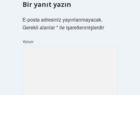
Bir yanıt yazın
E-posta adresiniz yayınlanmayacak.
Gerekli alanlar
*
ile işaretlenmişlerdir
Yorum
Scrol
to
İsim*
the
top
E-Posta*