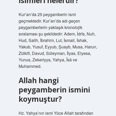
isimleri nelerdir?
Kur’an’da 25 peygamberin ismi
geçmektedir. Kur’an’da adı geçen
peygamberlerin yaklaşık kronolojik
sıralaması şu şekildedir: Adem, İdrîs, Nuh,
Hud, Salih, İbrahim, Lut, İsmail, İshak,
Yakub, Yusuf, Eyyub, Şuayb, Musa, Harun,
Zülkifl, Davud, Süleyman, İlyas, Elyesa,
Yunus, Zekeriyya, Yahya, Îsâ ve
Muhammed.
Allah hangi
peygamberin ismini
koymuştur?
Hz. Yahya’nın ismi Yüce Allah tarafından