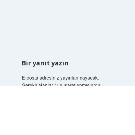
Bir yanıt yazın
E-posta adresiniz yayınlanmayacak.
Gerekli alanlar
*
ile işaretlenmişlerdir
Scrol
to
Yorum
the
top