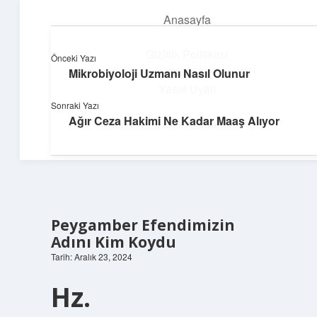
Anasayfa
menüyü
aç
Gizlilik Politikası
Önceki Yazı
Mikrobiyoloji Uzmanı Nasıl Olunur
Yumuşak Teknoloji Rehberi
Yasal Uyarı
Sonraki Yazı
Dijital dünyada huzurlu bir yolculuk!
Ağır Ceza Hakimi Ne Kadar Maaş Alıyor
Hakkımızda
Peygamber Efendimizin
Adını Kim Koydu
Tarih: Aralık 23, 2024
Hz.