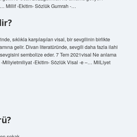
-… Millif ›Ekitim› Sözlük Gumrah -…
ir?
e, sıklıkla karşılaşılan visal, bir sevgilinin birlikte
mına gelir. Divan literatüründe, sevgili daha fazla ilahi
ın sevgisini sembolize eder. 7 Tem 2021visal Ne anlama
Miliyietmiliyat ›Ekitim› Sözlük Visal -e –… MilLiyet
rü?
nen sokak.