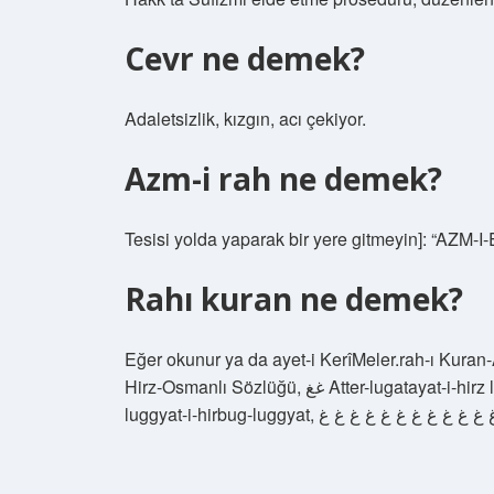
Cevr ne demek?
Adaletsizlik, kızgın, acı çekiyor.
Azm-i rah ne demek?
Tesisi yolda yaparak bir yere gitmeyin]: “AZM-I-
Rahı kuran ne demek?
Eğer okunur ya da ayet-i KerîMeler.rah-ı Kuran
Hirz-Osmanlı Sözlüğü, غغ Atter-lugatayat-i-hirz lög-tommerbuch-luggyat-i-hirbug-luggyat-i-hirbug-