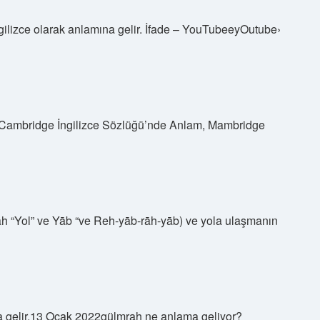
ngilizce olarak anlamına gelir. İfade – YouTubeeyOutube›
 | Cambridge İngilizce Sözlüğü’nde Anlam, Mambridge
 gelir.13 Ocak 2022gülmrah ne anlama geliyor?