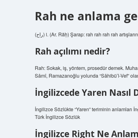
Rah ne anlama gel
(ﺭﺍﺡ) i. (Ar. Rāḥ) Şarap: rah rah rah rah artışla
Rah açılımı nedir?
Rah: Sokak, iş, yöntem, prosedür demek. Mu
Sâmî, Ramazanoğlu yolunda “Sâhibü’l-Vef” olara
İngilizcede Yaren Nasıl 
İngilizce Sözlükte “Yaren” teriminin anlamları İn
Türk İngilizce Sözlük
İngilizce Right Ne Anlam