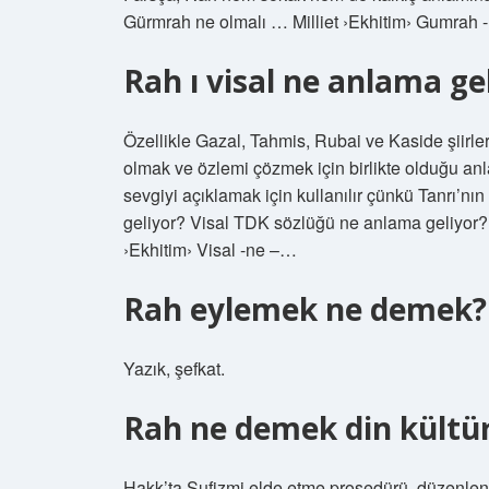
Gürmrah ne olmalı … Milliet ›Ekhitim› Gumrah 
Rah ı visal ne anlama gel
Özellikle Gazal, Tahmis, Rubai ve Kaside şiirlerind
olmak ve özlemi çözmek için birlikte olduğu anla
sevgiyi açıklamak için kullanılır çünkü Tanrı’n
geliyor? Visal TDK sözlüğü ne anlama geliyor? -
›Ekhitim› Visal -ne –…
Rah eylemek ne demek?
Yazık, şefkat.
Rah ne demek din kültü
Hakk’ta Sufizmi elde etme prosedürü, düzenle