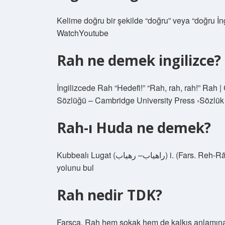
Kelime doğru bir şekilde “doğru” veya “doğru İ
WatchYoutube
Rah ne demek ingilizce?
İngilizcede Rah “Hedefi!” “Rah, rah, rah!” Rah
Sözlüğü – Cambridge University Press ›Sözlük
Rah-ı Huda ne demek?
Kubbealı Lugat (ﺭﺍﻫﻴﺎﺏ– ﺭﻫﻴﺎﺏ) i. (Fars. Reh-Rāh “Yol” ve Yāb “ve Reh-yāb-rāh-yāb) ve yola ulaşmanın
yolunu bul
Rah nedir TDK?
Farsça, Rah hem sokak hem de kalkış anlamına