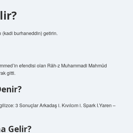
ir?
rını (kadi burhaneddin) getirin.
hammed’in efendisi olan Râh-z Muhammadi Mahmûd
k gitti.
Denir?
gilizce: 3 Sonuçlar Arkadaş i. Kıvılcım i. Spark I.Yaren –
a Gelir?