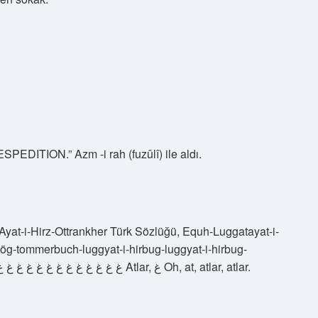
ESPEDITION.” Azm -i rah (fuzûlî) ile aldı.
-Ayat-i-Hirz-Ottrankher Türk Sözlüğü, Equh-Luggatayat-i-
luggyat-i-hirbug-luggyat, غ غ غ غ غ غ غ غ غ غ غ غ غ غ غ غ غ غ غ غ غ غ غ غ Atlar, غ Oh, at, atlar, atlar.