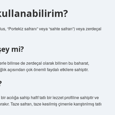
kullanabilirim?
ius, “Portekiz safranı” veya “sahte safran”) veya zerdeçal
şey mi?
erle bilinse de zerdeçal olarak bilinen bu baharat,
lık açısından çok önemli faydalı etkilere sahiptir.
?
ir acılığa sahip hafif tatlı bir lezzet profiline sahiptir ve
rakır. Taze safran, taze kesilmiş çimenle karıştırılmış tatlı