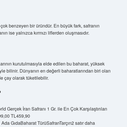
a çok benzeyen bir üründür. En büyük fark, safranın
anın ise yalnızca kırmızı liflerden oluşmasıdır.
larının kurutulmasıyla elde edilen bu baharat, yüksek
iyle bilinir. Dünyanın en değerli baharatlarından biri olan
çay olarak tüketilebilir.
?
ld Gerçek İran Safranı 1 Gr. ile En Çok Karşılaştırılan
t99,00 TL459,90
Ada GıdaBaharat TürüSafranTarçın2 satır daha