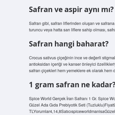
Safran ve aspir aynı mı?
Safran gibi, safran liflerinden oluşan ve safran
turuncu veya hatta sarı liflere sahip olması, safr
Safran hangi baharat?
Crocus sativus çiçeğinin ince ve değerli stigma
antioksidan içeriği ve kanser önleyici özellikler
safran çiçekleri hem yemeklere ek olarak hem de 
1 gram safran ne kadar
Spice World Gerçek İran Safranı 1 Gr. Spice Wor
Güzel Ada Gıda Prebiyotik Seti (Tuzluklu)Fiya
TLYorumlar4,14,8SatıcıspiceworldmanisaGüzel 