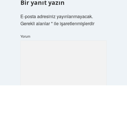
Bir yanıt yazın
E-posta adresiniz yayınlanmayacak.
Gerekli alanlar
*
ile işaretlenmişlerdir
Yorum
Scrol
to
İsim*
the
top
E-Posta*