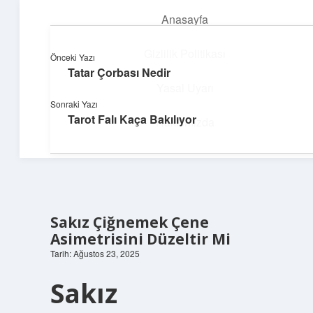
Anasayfa
menüyü
aç
Gizlilik Politikası
Önceki Yazı
Tatar Çorbası Nedir
Yumuşak Teknoloji Rehberi
Yasal Uyarı
Sonraki Yazı
Dijital dünyada huzurlu bir yolculuk!
Tarot Falı Kaça Bakılıyor
Hakkımızda
Sakız Çiğnemek Çene
Asimetrisini Düzeltir Mi
Tarih: Ağustos 23, 2025
Sakız