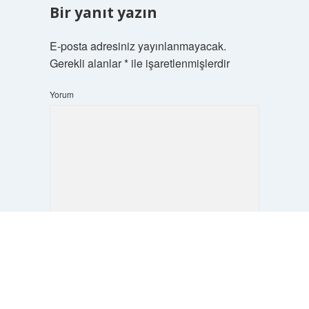
Bir yanıt yazın
E-posta adresiniz yayınlanmayacak.
Gerekli alanlar
*
ile işaretlenmişlerdir
Yorum
Scrol
to
İsim*
the
top
E-Posta*