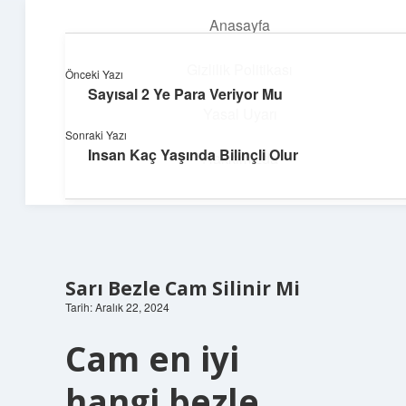
Anasayfa
menüyü
aç
Gizlilik Politikası
Önceki Yazı
Sayısal 2 Ye Para Veriyor Mu
Yumuşak Teknoloji Rehberi
Yasal Uyarı
Sonraki Yazı
Dijital dünyada huzurlu bir yolculuk!
Insan Kaç Yaşında Bilinçli Olur
Hakkımızda
Sarı Bezle Cam Silinir Mi
Tarih: Aralık 22, 2024
Cam en iyi
hangi bezle