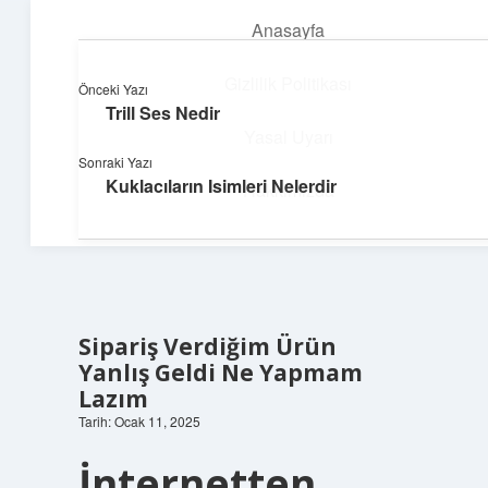
Anasayfa
menüyü
aç
Gizlilik Politikası
Önceki Yazı
Trill Ses Nedir
Yumuşak Teknoloji Rehberi
Yasal Uyarı
Sonraki Yazı
Dijital dünyada huzurlu bir yolculuk!
Kuklacıların Isimleri Nelerdir
Hakkımızda
Sipariş Verdiğim Ürün
Yanlış Geldi Ne Yapmam
Lazım
Tarih: Ocak 11, 2025
İnternetten