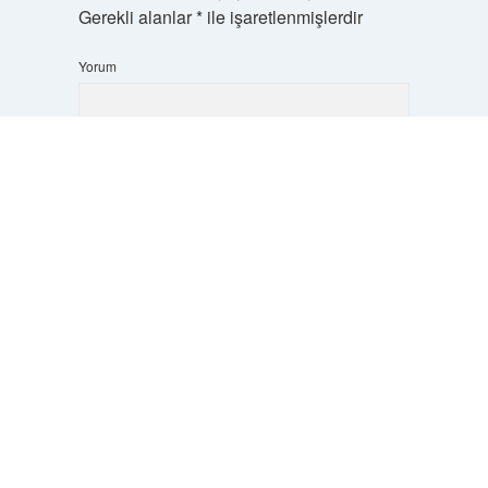
Gerekli alanlar
*
ile işaretlenmişlerdir
Yorum
Scrol
to
the
top
İsim*
E-Posta*