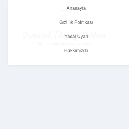
Anasayfa
menüyü
aç
Gizlilik Politikası
Yumuşak Teknoloji Rehberi
Yasal Uyarı
Dijital dünyada huzurlu bir yolculuk!
Hakkımızda