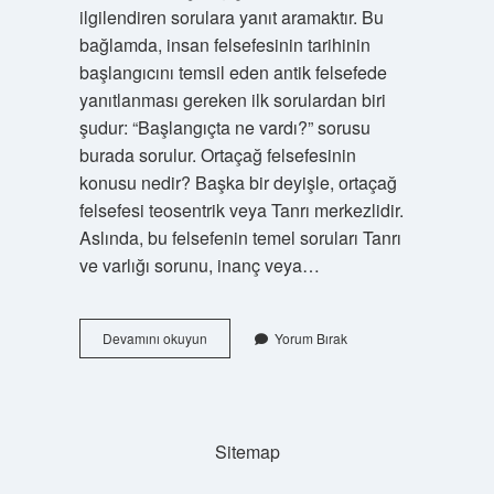
ilgilendiren sorulara yanıt aramaktır. Bu
bağlamda, insan felsefesinin tarihinin
başlangıcını temsil eden antik felsefede
yanıtlanması gereken ilk sorulardan biri
şudur: “Başlangıçta ne vardı?” sorusu
burada sorulur. Ortaçağ felsefesinin
konusu nedir? Başka bir deyişle, ortaçağ
felsefesi teosentrik veya Tanrı merkezlidir.
Aslında, bu felsefenin temel soruları Tanrı
ve varlığı sorunu, inanç veya…
İLk
Devamını okuyun
Yorum Bırak
Çağ
Felsefesinin
1
Döneminde
Tartışılan
Sitemap
Konu
Nedir