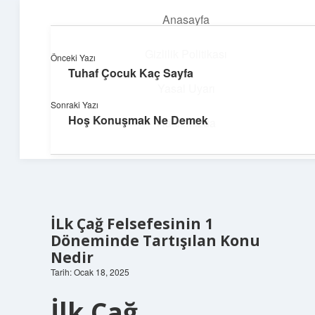
Anasayfa
menüyü
aç
Gizlilik Politikası
Önceki Yazı
Tuhaf Çocuk Kaç Sayfa
Yumuşak Teknoloji Rehberi
Yasal Uyarı
Sonraki Yazı
Dijital dünyada huzurlu bir yolculuk!
Hoş Konuşmak Ne Demek
Hakkımızda
İLk Çağ Felsefesinin 1
Döneminde Tartışılan Konu
Nedir
Tarih: Ocak 18, 2025
İlk Çağ