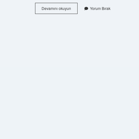
Varis
Devamını okuyun
Yorum Bırak
Eş
Anlamlısı
Nedir