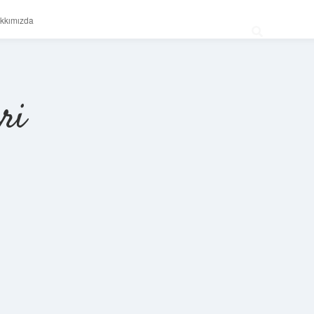
kkımızda
ri
Sidebar
betexper