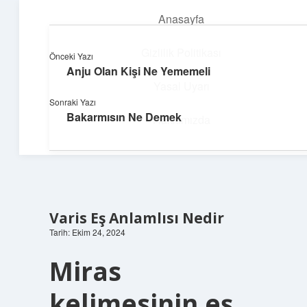
Anasayfa
menüyü
aç
Gizlilik Politikası
Önceki Yazı
Anju Olan Kişi Ne Yememeli
Yumuşak Teknoloji Rehberi
Yasal Uyarı
Sonraki Yazı
Dijital dünyada huzurlu bir yolculuk!
Bakarmısın Ne Demek
Hakkımızda
Varis Eş Anlamlısı Nedir
Tarih: Ekim 24, 2024
Miras
kelimesinin eş