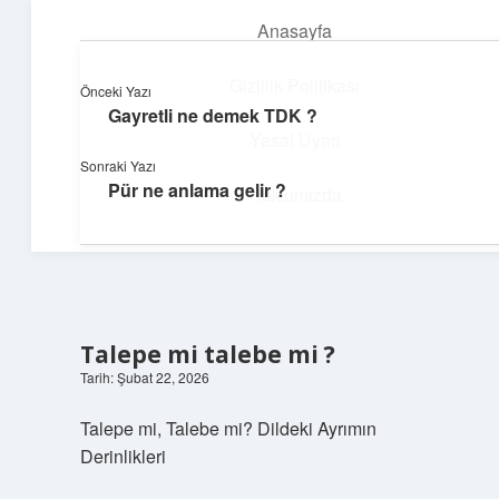
Anasayfa
menüyü
aç
Gizlilik Politikası
Önceki Yazı
Gayretli ne demek TDK ?
Yumuşak Teknoloji Rehberi
Yasal Uyarı
Sonraki Yazı
Dijital dünyada huzurlu bir yolculuk!
Pür ne anlama gelir ?
Hakkımızda
Talepe mi talebe mi ?
Tarih: Şubat 22, 2026
Talepe mi, Talebe mi? Dildeki Ayrımın
Derinlikleri