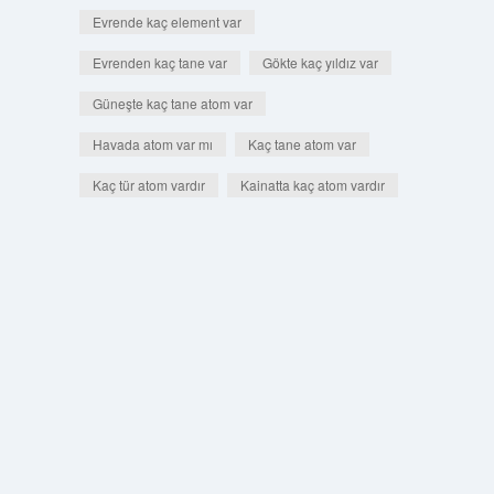
Evrende kaç element var
Evrenden kaç tane var
Gökte kaç yıldız var
Güneşte kaç tane atom var
Havada atom var mı
Kaç tane atom var
Kaç tür atom vardır
Kainatta kaç atom vardır