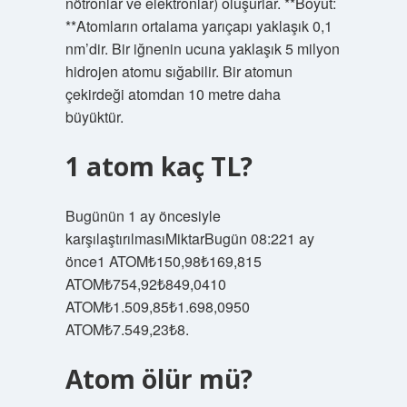
nötronlar ve elektronlar) oluşurlar. **Boyut:
**Atomların ortalama yarıçapı yaklaşık 0,1
nm’dir. Bir iğnenin ucuna yaklaşık 5 milyon
hidrojen atomu sığabilir. Bir atomun
çekirdeği atomdan 10 metre daha
büyüktür.
1 atom kaç TL?
Bugünün 1 ay öncesiyle
karşılaştırılmasıMiktarBugün 08:221 ay
önce1 ATOM₺150,98₺169,815
ATOM₺754,92₺849,0410
ATOM₺1.509,85₺1.698,0950
ATOM₺7.549,23₺8.
Atom ölür mü?