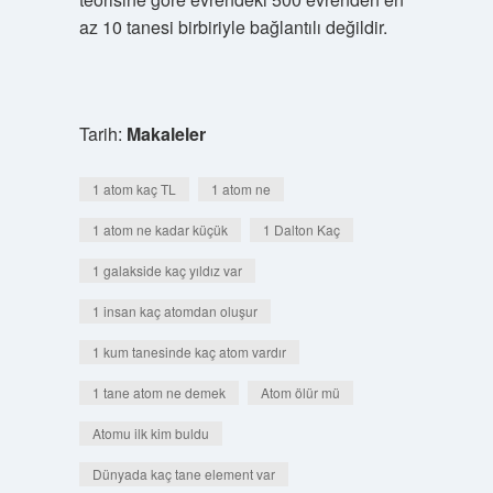
az 10 tanesi birbiriyle bağlantılı değildir.
Tarih:
Makaleler
1 atom kaç TL
1 atom ne
1 atom ne kadar küçük
1 Dalton Kaç
1 galakside kaç yıldız var
1 insan kaç atomdan oluşur
1 kum tanesinde kaç atom vardır
1 tane atom ne demek
Atom ölür mü
Atomu ilk kim buldu
Dünyada kaç tane element var