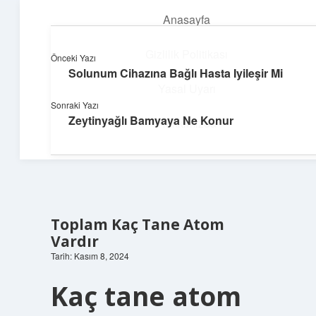
Anasayfa
menüyü
aç
Gizlilik Politikası
Önceki Yazı
Solunum Cihazına Bağlı Hasta Iyileşir Mi
Yumuşak Teknoloji Rehberi
Yasal Uyarı
Sonraki Yazı
Dijital dünyada huzurlu bir yolculuk!
Zeytinyağlı Bamyaya Ne Konur
Hakkımızda
Toplam Kaç Tane Atom
Vardır
Tarih: Kasım 8, 2024
Kaç tane atom