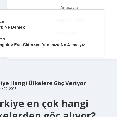
Anasayfa
menüyü
aç
Gizlilik Politikası
azı
rb Ne Demek
Yumuşak Teknoloji Rehberi
Yasal Uyarı
Yazı
Dijital dünyada huzurlu bir yolculuk!
ngalov Eve Giderken Yanımıza Ne Almalıyız
Hakkımızda
iye Hangi Ülkelere Göç Veriyor
cak 30, 2025
rkiye en çok hangi
kelerden göç alıyor?