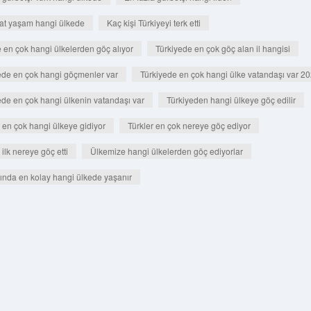
at yaşam hangi ülkede
Kaç kişi Türkiyeyi terk etti
e en çok hangi ülkelerden göç alıyor
Türkiyede en çok göç alan il hangisi
ede en çok hangi göçmenler var
Türkiyede en çok hangi ülke vatandaşı var 2
ede en çok hangi ülkenin vatandaşı var
Türkiyeden hangi ülkeye göç edilir
r en çok hangi ülkeye gidiyor
Türkler en çok nereye göç ediyor
 ilk nereye göç etti
Ülkemize hangi ülkelerden göç ediyorlar
şında en kolay hangi ülkede yaşanır