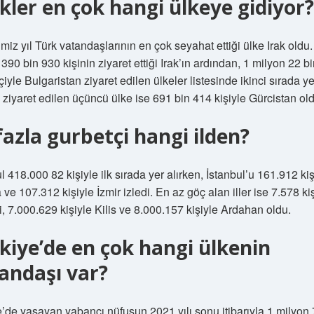
kler en çok hangi ülkeye gidiyor?
miz yıl Türk vatandaşlarının en çok seyahat ettiği ülke Irak oldu.
390 bin 930 kişinin ziyaret ettiği Irak’ın ardından, 1 milyon 22 b
çiyle Bulgaristan ziyaret edilen ülkeler listesinde ikinci sırada ye
ziyaret edilen üçüncü ülke ise 691 bin 414 kişiyle Gürcistan old
fazla gurbetçi hangi ilden?
l 418.000 82 kişiyle ilk sırada yer alırken, İstanbul’u 161.912 kiş
ve 107.312 kişiyle İzmir izledi. En az göç alan iller ise 7.578 ki
, 7.000.629 kişiyle Kilis ve 8.000.157 kişiyle Ardahan oldu.
kiye’de en çok hangi ülkenin
andaşı var?
e’de yaşayan yabancı nüfusun 2021 yılı sonu itibarıyla 1 milyon