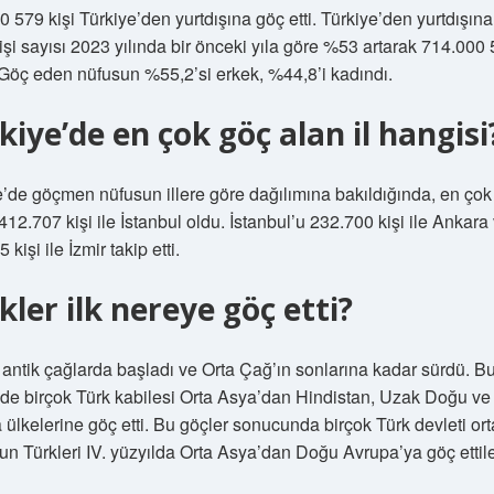
 579 kişi Türkiye’den yurtdışına göç etti. Türkiye’den yurtdışın
işi sayısı 2023 yılında bir önceki yıla göre %53 artarak 714.000
. Göç eden nüfusun %55,2’si erkek, %44,8’i kadındı.
kiye’de en çok göç alan il hangisi
e’de göçmen nüfusun illere göre dağılımına bakıldığında, en çok
 412.707 kişi ile İstanbul oldu. İstanbul’u 232.700 kişi ile Ankara
 kişi ile İzmir takip etti.
kler ilk nereye göç etti?
 antik çağlarda başladı ve Orta Çağ’ın sonlarına kadar sürdü. B
e birçok Türk kabilesi Orta Asya’dan Hindistan, Uzak Doğu ve
 ülkelerine göç etti. Bu göçler sonucunda birçok Türk devleti or
Hun Türkleri IV. yüzyılda Orta Asya’dan Doğu Avrupa’ya göç ettile