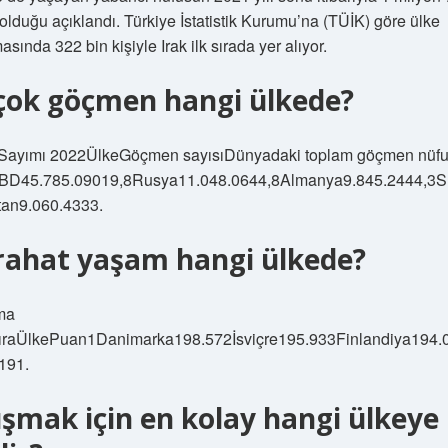
olduğu açıklandı. Türkiye İstatistik Kurumu’na (TÜİK) göre ülke
asında 322 bin kişiyle Irak ilk sırada yer alıyor.
çok göçmen hangi ülkede?
Sayımı 2022ÜlkeGöçmen sayısıDünyadaki toplam göçmen nüf
ABD45.785.09019,8Rusya11.048.0644,8Almanya9.845.2444,3S
tan9.060.4333.
rahat yaşam hangi ülkede?
ma
raÜlkePuan1Danimarka198.572İsviçre195.933Finlandiya194
a191.
ışmak için en kolay hangi ülkeye