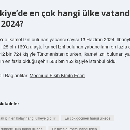
kiye’de en çok hangi ülke vatand
 2024?
e’de ikamet izni bulunan yabancı sayısı 13 Haziran 2024 itibarıy
 128 bin 169’a ulaştı. İkamet izni bulunan yabancıların en fazla
112 bin 724 kişiyle Türkmenistan olurken, ikamet izni bulunan y
ın en fazla olduğu şehir 553 bin 153 kişiyle İstanbul oldu.
li Bağlantılar:
Mecmuul Fıkıh Kimin Eseri
Makaleler
ak için en kolay hangi ülkeye gidilir
En çok göçmen hangi ülkede
 gurbetçi Türk hangi ülkede
En fazla gurbetçi hangi ilden