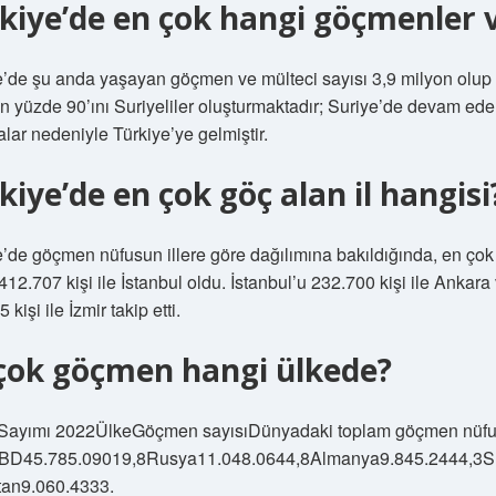
kiye’de en çok hangi göçmenler 
e’de şu anda yaşayan göçmen ve mülteci sayısı 3,9 milyon olup
ın yüzde 90’ını Suriyeliler oluşturmaktadır; Suriye’de devam ed
lar nedeniyle Türkiye’ye gelmiştir.
kiye’de en çok göç alan il hangisi
e’de göçmen nüfusun illere göre dağılımına bakıldığında, en çok
 412.707 kişi ile İstanbul oldu. İstanbul’u 232.700 kişi ile Ankara
 kişi ile İzmir takip etti.
çok göçmen hangi ülkede?
Sayımı 2022ÜlkeGöçmen sayısıDünyadaki toplam göçmen nüf
ABD45.785.09019,8Rusya11.048.0644,8Almanya9.845.2444,3S
tan9.060.4333.