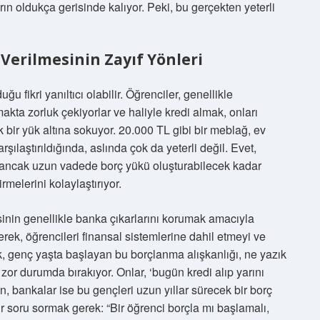
ın oldukça gerisinde kalıyor. Peki, bu gerçekten yeterli
 Verilmesinin Zayıf Yönleri
uğu fikri yanıltıcı olabilir. Öğrenciler, genellikle
akta zorluk çekiyorlar ve haliyle kredi almak, onları
bir yük altına sokuyor. 20.000 TL gibi bir meblağ, ev
rşılaştırıldığında, aslında çok da yeterli değil. Evet,
lir, ancak uzun vadede borç yükü oluşturabilecek kadar
rmelerini kolaylaştırıyor.
esinin genellikle banka çıkarlarını korumak amacıyla
erek, öğrencileri finansal sistemlerine dahil etmeyi ve
, genç yaşta başlayan bu borçlanma alışkanlığı, ne yazık
 zor durumda bırakıyor. Onlar, ‘bugün kredi alıp yarını
, bankalar ise bu gençleri uzun yıllar sürecek bir borç
bir soru sormak gerek: “Bir öğrenci borçla mı başlamalı,