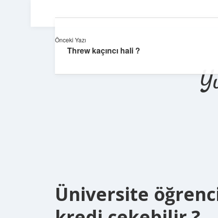
Önceki Yazı
Threw kaçıncı hali ?
Y
Üniversite öğrenci
kredi çekebilir ?