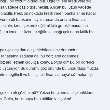
oğru bir çözüm olduğudur. Öğrencilere kredi vererek
kısa vadede cazip görünebilir. Ancak bu, uzun vadede
labilir. Peki, bu noktada kredi veren bankalar ne kadar
veren bir bankanın, aynı zamanda onlara finansal
cinin, kredi çekerek eğitimi için gerekli masrafları
lam temeller üzerine eğitim alacağı çok daha kritik bir
 pek çok açıdan eleştirilebilecek bir durumdur.
bir rahatlama sağlasa da, bu borçların ödenmesi
ı göz ardı etmek oldukça kolay. Borçlu olmak, bir öğrenci
 de oluşturuyor. Bu durumu göz önünde bulundurduğumuzda,
rine, eğitimli ve bilinçli bir finansal hayat sürmeleri için
.
erçekten bir çözüm mü? Yoksa borçlanma alışkanlıklarını
. Gelin, bu konuyu hep birlikte tartışalım!