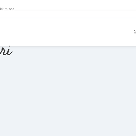
kkımızda
ri
Sidebar
betexper