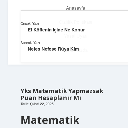
Anasayfa
menüyü
aç
Gizlilik Politikası
Önceki Yazı
Et Köftenin Içine Ne Konur
Yumuşak Teknoloji Rehberi
Yasal Uyarı
Sonraki Yazı
Dijital dünyada huzurlu bir yolculuk!
Nefes Nefese Rüya Kim
Hakkımızda
Yks Matematik Yapmazsak
Puan Hesaplanır Mı
Tarih: Şubat 22, 2025
Matematik