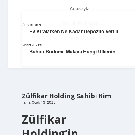
Anasayfa
menüyü
aç
Gizlilik Politikası
Önceki Yazı
Ev Kiralarken Ne Kadar Depozito Verilir
Yumuşak Teknoloji Rehberi
Yasal Uyarı
Sonraki Yazı
Dijital dünyada huzurlu bir yolculuk!
Bahco Budama Makası Hangi Ülkenin
Hakkımızda
Zülfikar Holding Sahibi Kim
Tarih: Ocak 13, 2025
Zülfikar
Holding’in