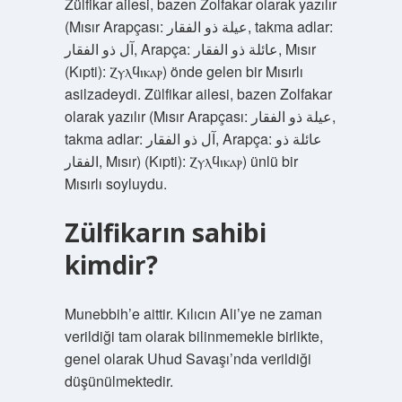
Zülfikar ailesi, bazen Zolfakar olarak yazılır
(Mısır Arapçası: عيلة ذو الفقار, takma adlar:
آل ذو الفقار, Arapça: عائلة ذو الفقار, Mısır
(Kıpti): Ⲍⲩⲗϥⲓⲕⲁⲣ) önde gelen bir Mısırlı
asilzadeydi. Zülfikar ailesi, bazen Zolfakar
olarak yazılır (Mısır Arapçası: عيلة ذو الفقار,
takma adlar: آل ذو الفقار, Arapça: عائلة ذو
الفقار, Mısır) (Kıpti): Ⲍⲩⲗϥⲓⲕⲁⲣ) ünlü bir
Mısırlı soyluydu.
Zülfikarın sahibi
kimdir?
Munebbih’e aittir. Kılıcın Ali’ye ne zaman
verildiği tam olarak bilinmemekle birlikte,
genel olarak Uhud Savaşı’nda verildiği
düşünülmektedir.