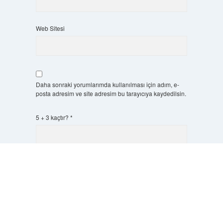
Web Sitesi
Daha sonraki yorumlarımda kullanılması için adım, e-
posta adresim ve site adresim bu tarayıcıya kaydedilsin.
5 + 3 kaçtır?
*
Scrol
to
the
top