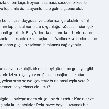
 fazla önem taşır. Boynun uzaması, sadece fiziksel bir
ı ve toplumla daha uyumlu hale gelme çabası olabilir.
 kendi içsel duygusal ve toplumsal gereksinimlerini
kadının toplumsal normlara uygunluğu, vücut dilinden çok
pati gerektirir. Bu yüzden, kadınların kendilerini daha
aslarını esnetmek, duruşlarını düzeltmek ve bedenlerine
dan daha güçlü bir izlenim bırakmayı sağlayabilir.
msal ve psikolojik bir meseleyi gündeme getiriyor gibi
şlerimizi ve dışarıya verdiğimiz mesajları ne kadar
yoksa sizin sosyal çevreniz buna nasıl tepki verdi?
ssetmenize yardımcı oldu mu?
lgıların birleşiminden oluşan bir durumdur. Kadınlar ve
maçlarla kullanabilirler. Peki, sizce boynu uzatmak bir