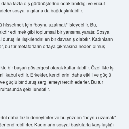
mda daha fazla dış görünüşlerine odaklanıldığı ve vücut
adeler sosyal algılarla da bağdaştırılabilir.
ü hissetmek için “boynu uzatmak” isteyebilir. Bu,
akdir edilmek gibi toplumsal bir yansıma yaratır. Sosyal
uş ile ilişkilendirilen bir davranış olabilir. Kadınların
ler, bu tür metaforların ortaya çıkmasına neden olmuş
ikle bir başarı göstergesi olarak kullanılabilir. Özellikle iş
 kabul edilir. Erkekler, kendilerini daha etkili ve güçlü
e güçlü bir duruş sergilemeyi tercih ederler. Bu tür
rultusunda şekillenebilir.
ilerini daha fazla deneyimler ve bu yüzden “boynu uzamak”
erlendirebilirler. Kadınların sosyal baskılarla karşılaştığı