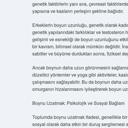
genetik faktörlerin yanı sıra, çevresel faktörle
yapısına ve kasların yerleşim şekline bağlıdır.
Erkeklerin boyun uzunluğu, genetik olarak kadın
genetik yapılarındaki farklılıklar ve testoster
gelişimi ve esnekliği de boyun uzunluğunu etki
bir kavram, bilimsel olarak mümkün değildir. İn
sabitler ve büyüme durduktan sonra, fiziksel deği
Ancak boynun daha uzun görünmesini sağlamak 
düzeltici yöntemler ve yoga gibi aktiviteler, kas
çalışmasını sağlayabilir. Bu da boynun daha uzu
omurganın hizalanmasını iyileştirerek boyun uzu
Boynu Uzatmak: Psikolojik ve Sosyal Bağlam
Toplumda boynu uzatmak ifadesi, genellikle bir 
sosyal olarak daha etkin bir duruş sergilemesi an