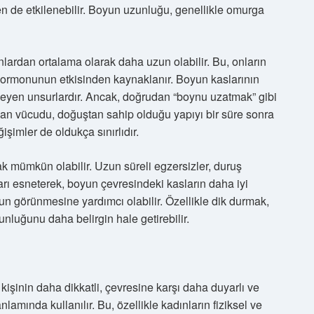
rden de etkilenebilir. Boyun uzunluğu, genellikle omurga
lardan ortalama olarak daha uzun olabilir. Bu, onların
on hormonunun etkisinden kaynaklanır. Boyun kaslarının
leyen unsurlardır. Ancak, doğrudan “boynu uzatmak” gibi
san vücudu, doğuştan sahip olduğu yapıyı bir süre sonra
şimler de oldukça sınırlıdır.
mümkün olabilir. Uzun süreli egzersizler, duruş
ları esneterek, boyun çevresindeki kasların daha iyi
n görünmesine yardımcı olabilir. Özellikle dik durmak,
nluğunu daha belirgin hale getirebilir.
kişinin daha dikkatli, çevresine karşı daha duyarlı ve
lamında kullanılır. Bu, özellikle kadınların fiziksel ve