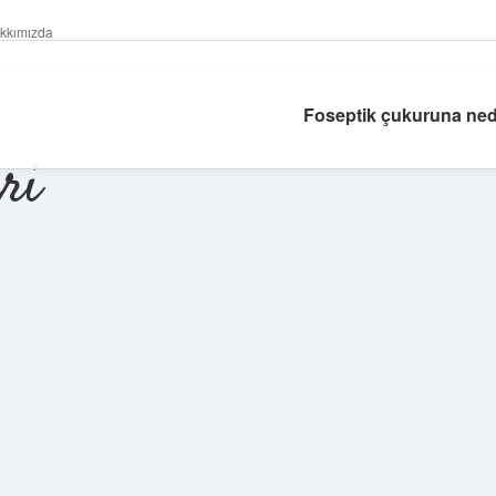
kkımızda
Foseptik çukuruna neden
ri
Sidebar
betexper